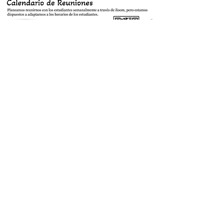
Correo:
catawbacountystudentalliance@g
mail.com
Click aquí para
Inscribirse !