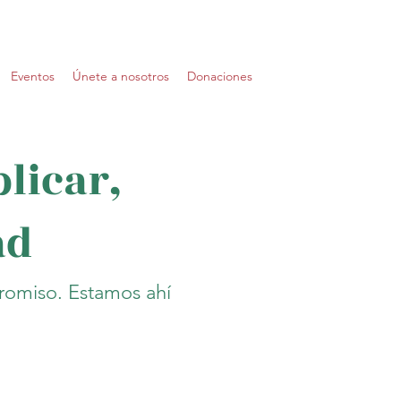
Eventos
Únete a nosotros
Donaciones
plicar,
ad
promiso. Estamos ahí