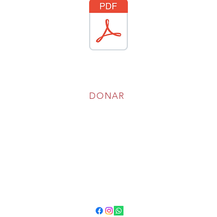
DONAR
Contacto
clientservices@centrolatinohickory.com
3
(828) 330-0477
Seguir